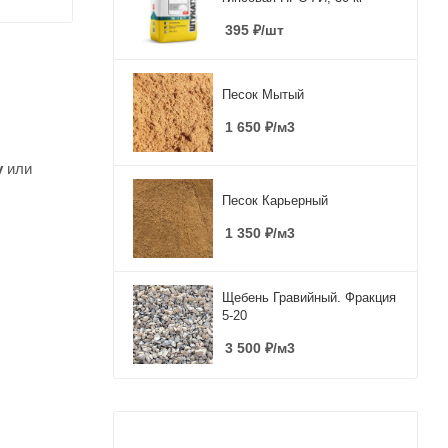
395
₽
/шт
Песок Мытый
1 650
₽
/м3
у
или
Песок Карьерный
1 350
₽
/м3
Щебень Гравийный. Фракция
5-20
3 500
₽
/м3