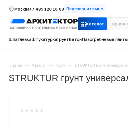
Перезвоните мне
Москва
+7 495 120 16 68
Каталог
Шпатлевка
Штукатурка
Грунт
Бетон
Пазогребневые плиты
—
—
—
Главная
Каталог
Грунт
STRUKTUR грунт универсальны
STRUKTUR грунт универсал