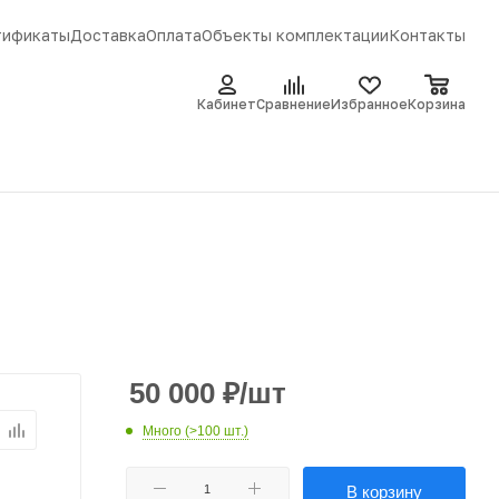
тификаты
Доставка
Оплата
Объекты комплектации
Контакты
Кабинет
Сравнение
Избранное
Корзина
50 000
₽
/шт
Много (>100 шт.)
В корзину