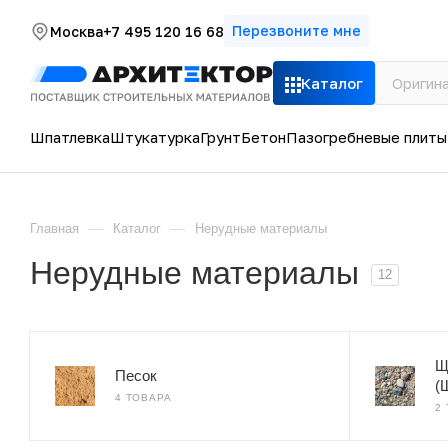
Перезвоните мне
Москва
+7 495 120 16 68
Каталог
Шпатлевка
Штукатурка
Грунт
Бетон
Пазогребневые плиты
—
—
Главная
Каталог
Нерудные материалы
Нерудные материалы
12
Щ
Песок
(
4 ТОВАРА
2