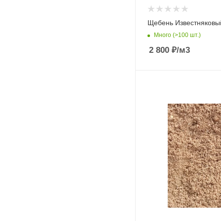
Щебень Известняковый
Много (>100 шт.)
2 800
₽
/м3