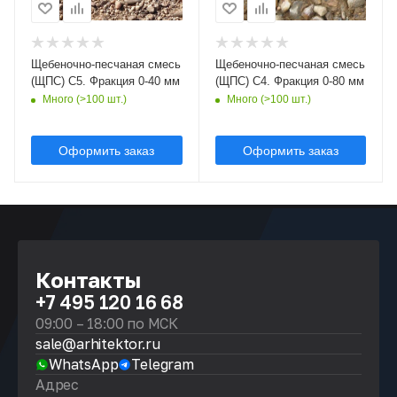
Щебеночно-песчаная смесь
Щебеночно-песчаная смесь
(ЩПС) С5. Фракция 0-40 мм
(ЩПС) С4. Фракция 0-80 мм
Много (>100 шт.)
Много (>100 шт.)
Оформить заказ
Оформить заказ
Контакты
+7 495 120 16 68
09:00 – 18:00 по МСК
sale@arhitektor.ru
WhatsApp
Telegram
Адрес