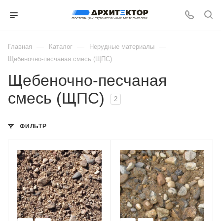
—
—
—
Главная
Каталог
Нерудные материалы
Щебеночно-песчаная смесь (ЩПС)
Щебеночно-песчаная
смесь (ЩПС)
2
ФИЛЬТР