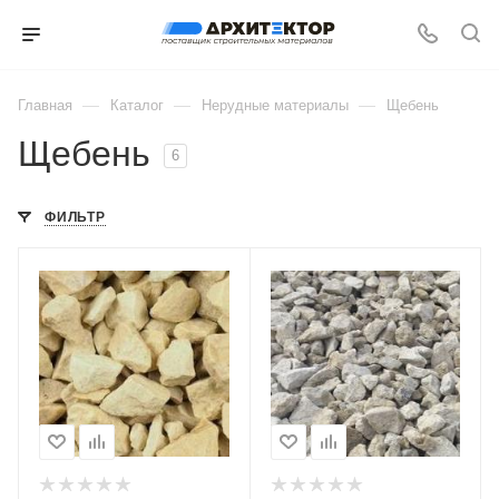
—
—
—
Главная
Каталог
Нерудные материалы
Щебень
Щебень
6
ФИЛЬТР