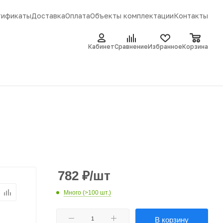
тификаты
Доставка
Оплата
Объекты комплектации
Контакты
Кабинет
Сравнение
Избранное
Корзина
782
₽
/шт
Много (>100 шт.)
В корзину