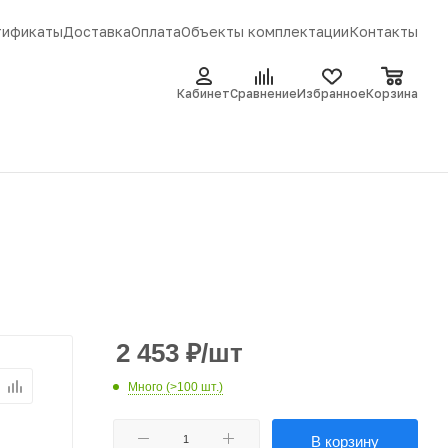
тификаты
Доставка
Оплата
Объекты комплектации
Контакты
Кабинет
Сравнение
Избранное
Корзина
2 453
₽
/шт
Много (>100 шт.)
В корзину