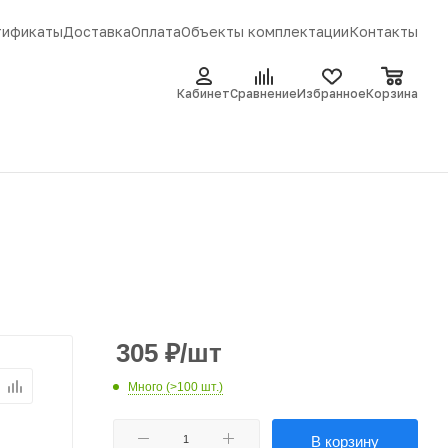
тификаты
Доставка
Оплата
Объекты комплектации
Контакты
Кабинет
Сравнение
Избранное
Корзина
305
₽
/шт
Много (>100 шт.)
В корзину