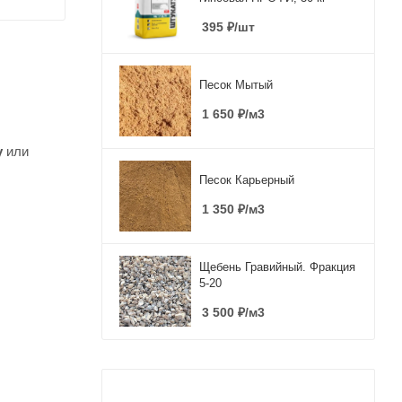
395
₽
/шт
Песок Мытый
1 650
₽
/м3
у
или
Песок Карьерный
1 350
₽
/м3
Щебень Гравийный. Фракция
5-20
3 500
₽
/м3