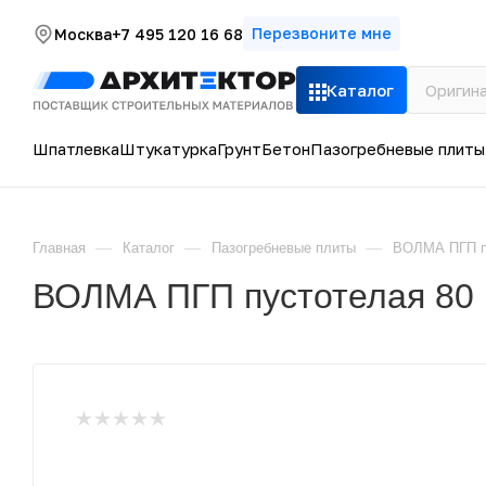
Перезвоните мне
Москва
+7 495 120 16 68
Каталог
Шпатлевка
Штукатурка
Грунт
Бетон
Пазогребневые плиты
—
—
—
Главная
Каталог
Пазогребневые плиты
ВОЛМА ПГП п
ВОЛМА ПГП пустотелая 80