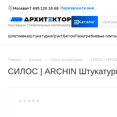
Перезвоните мне
Москва
+7 495 120 16 68
Каталог
Шпатлевка
Штукатурка
Грунт
Бетон
Пазогребневые плиты
—
—
—
Главная
Каталог
Силос (штукатурка)
СИЛОС | ARCHIN
СИЛОС | ARCHIN Штукатурк