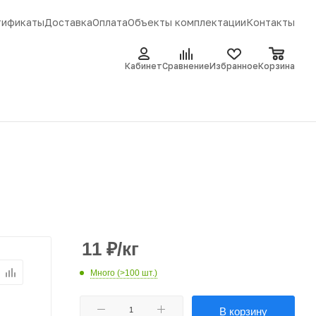
тификаты
Доставка
Оплата
Объекты комплектации
Контакты
Кабинет
Сравнение
Избранное
Корзина
11
₽
/кг
Много (>100 шт.)
В корзину