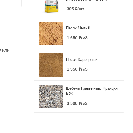
395
₽
/шт
Песок Мытый
1 650
₽
/м3
у
или
Песок Карьерный
1 350
₽
/м3
Щебень Гравийный. Фракция
5-20
3 500
₽
/м3