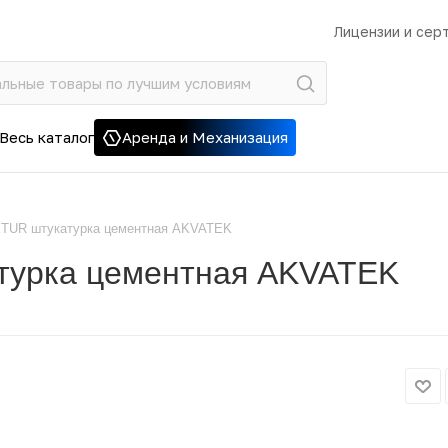
Лицензии и сер
Весь каталог
Аренда и Механизация
TUR штукатурка цементная AKVATEK
урка цементная AKVATEK