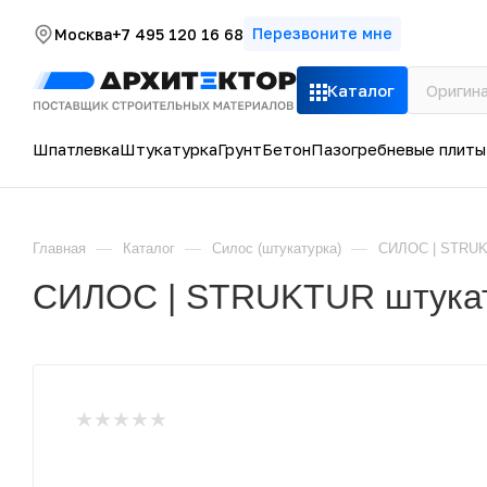
Перезвоните мне
Москва
+7 495 120 16 68
Каталог
Шпатлевка
Штукатурка
Грунт
Бетон
Пазогребневые плиты
—
—
—
Главная
Каталог
Силос (штукатурка)
СИЛОС | STRUK
СИЛОС | STRUKTUR штукат