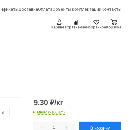
тификаты
Доставка
Оплата
Объекты комплектации
Контакты
Кабинет
Сравнение
Избранное
Корзина
9.30
₽
/кг
Много (>100 шт.)
В корзину