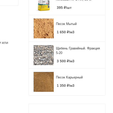
395
₽
/шт
Песок Мытый
1 650
₽
/м3
у
или
Щебень Гравийный. Фракция
5-20
3 500
₽
/м3
Песок Карьерный
1 350
₽
/м3