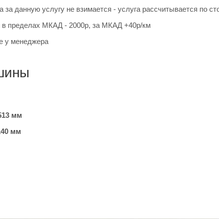
 за данную услугу не взимается - услуга рассчитывается по ст
в пределах МКАД - 2000р, за МКАД +40р/км
е у менеджера
шины
513 мм
140 мм