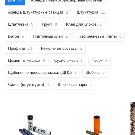
Все
93
Аренда Пневмотранспортные системы
4
Аренда Штукатурные станции
2
Штукатурка
11
Шпатлевка
5
Грунт
8
Клей для блоков
3
Бетон
5
Плиточный клей
2
Пазогребневые плиты
8
Профили
14
Ремонтные составы
2
Цемент в мешках
4
Сухие смеси
7
Песок
4
Щебеночно-песчаная смесь (ЩПС)
2
Щебень
6
Силос (штукатурка)
4
Шнековые пары
2