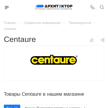
—
—
—
Главная
Справочная информация
Производители
Centaure
Centaure
Товары Centaure в нашем магазине