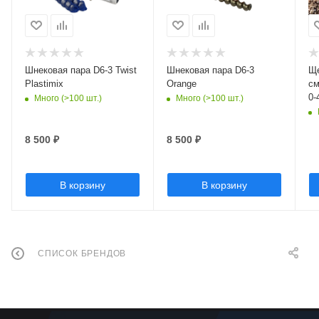
Шнековая пара D6-3 Twist
Шнековая пара D6-3
Ще
Plastimix
Orange
см
0-
Много (>100 шт.)
Много (>100 шт.)
8 500
₽
8 500
₽
В корзину
В корзину
СПИСОК БРЕНДОВ